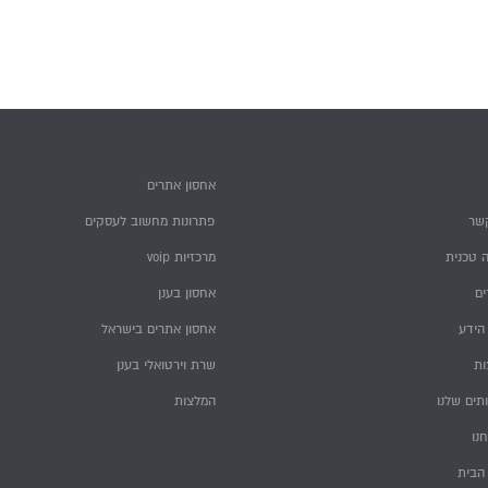
אחסון אתרים
שר
פתרונות מחשוב לעסקים
 טכנית
מרכזיות voip
ם
אחסון בענן
הידע
אחסון אתרים בישראל
ות
שרת וירטואלי בענן
תים שלנו
המלצות
חנו
הבית