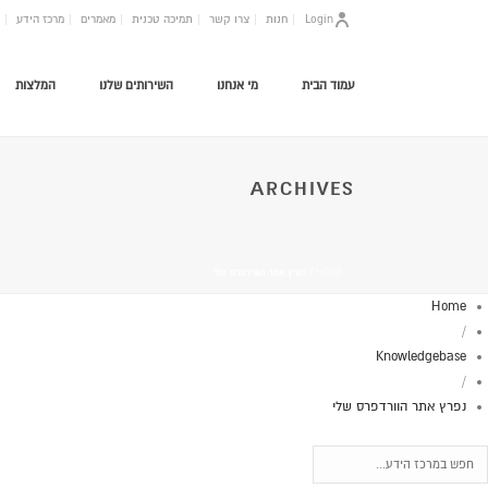
Login
חנות
צרו קשר
תמיכה טכנית
מאמרים
מרכז הידע
עמוד הבית
מי אנחנו
השירותים שלנו
המלצות
ARCHIVES
HOME
/
נפרץ אתר הוורדפרס שלי
Home
/
Knowledgebase
/
נפרץ אתר הוורדפרס שלי