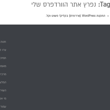
Tag:
נפרץ אתר הוורדפרס שלי
התקנת WordPress (וורדפרס) בקליק! פשוט וקל.
חנות
צרו ק
תמיכה
מאמרי
מרכז 
המלצ
השירו
מי אנ
עמוד 