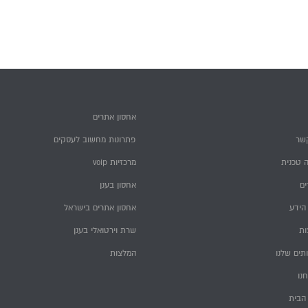
אחסון אתרים
שר
פתרונות מחשוב לעסקים
 טכנית
מרכזיות voip
ם
אחסון בענן
הידע
אחסון אתרים בישראל
ות
שרת וירטואלי בענן
תים שלנו
המלצות
חנו
הבית