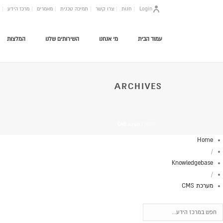
Login
חנות
צרו קשר
תמיכה טכנית
מאמרים
מרכז הידע
עמוד הבית
מי אנחנו
השירותים שלנו
המלצות
ARCHIVES
HOME
/
מערכת CMS
Home
/
Knowledgebase
/
מערכת CMS