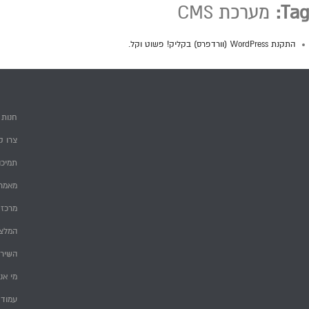
Tag:
מערכת CMS
התקנת WordPress (וורדפרס) בקליק! פשוט וקל.
חנות
צרו ק
תמיכה
מאמרי
מרכז 
המלצ
השירו
מי אנ
עמוד 