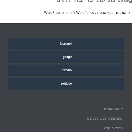
התקנת תוסף אבטחה WordFence לוורדפרס WordPress
facebook
google +
linkedin
youtube
אחסון אתרים
פתרונות מחשוב לעסקים
מרכזיות voip