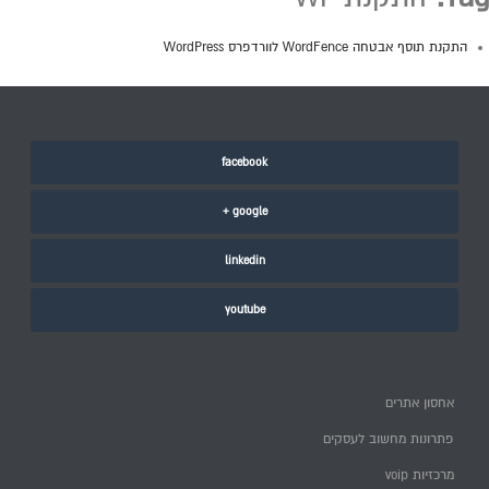
התקנת תוסף אבטחה WordFence לוורדפרס WordPress
facebook
google +
linkedin
youtube
אחסון אתרים
פתרונות מחשוב לעסקים
מרכזיות voip