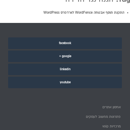
התקנת תוסף אבטחה WordFence לוורדפרס WordPress
facebook
google +
linkedin
youtube
אחסון אתרים
פתרונות מחשוב לעסקים
מרכזיות voip