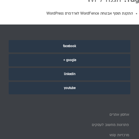
התקנת תוסף אבטחה WordFence לוורדפרס WordPress
facebook
google +
linkedin
youtube
אחסון אתרים
פתרונות מחשוב לעסקים
מרכזיות voip