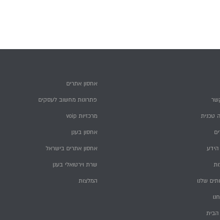
אחסון אתרים
שר
פתרונות מחשוב לעסקים
 טכנית
מרכזיות voip
ם
אחסון בענן
הידע
אחסון אתרים בישראל
ות
שרת וירטואלי בענן
תים שלנו
המלצות
חנו
הבית