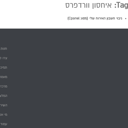
Tag:
איחסון וורדפרס
גיבוי חשבון האירוח שלי (מסוג Cpanel)
חנות
צרו ק
תמיכה
מאמרי
מרכז 
המלצ
השירו
מי אנ
עמוד 