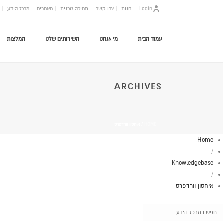
Login
חנות
צרו קשר
תמיכה טכנית
מאמרים
מרכז הידע
עמוד הבית
מי אנחנו
השירותים שלנו
המלצות
ARCHIVES
HOME
/
איחסון וורדפרס
Home
/
Knowledgebase
/
איחסון וורדפרס