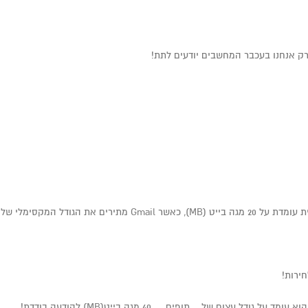
ק אנחנו בעכבר המחשבים יודעים לתת!
ימלי של 25 מגה בייט(MB),
ירות!
עצום של….תופים…. 40 מגה בייט(MB) להודעה בודדת!