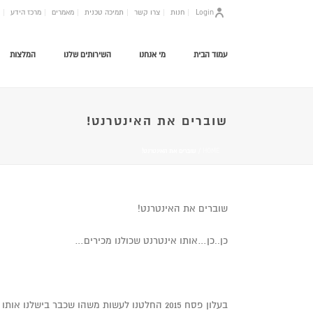
Login
חנות
צרו קשר
תמיכה טכנית
מאמרים
מרכז הידע
עמוד הבית
מי אנחנו
השירותים שלנו
המלצות
שוברים את האינטרנט!
HOME
/ שוברים את האינטרנט!
שוברים את האינטרנט!
כן..כן…אותו אינטרנט שכולנו מכירים…
בעלון פסח 2015 החלטנו לעשות משהו שכבר בישלנו אותו מספר שבועות,