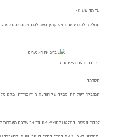
אז מה עשינו?
החלטנו למצוא את האפיקומן בשבילכם, ולתת לכם כמו שר
שוברים את האינטרנט
הקדמה:
המגבלה לשליחה וקבלה של הודעת מייל(בודדת) מקסימלית עומדת על 20 מגה בייט (MB), כאשר Gmail מתירים את הגודל המקס
לכבוד הפסח, החלטנו להוציא את הדואר שלכם מעבדות לח
והחלטנו לאפשר את הגודל הגדול ביותר! שניתן להעברה! והוא עומד על גודל 