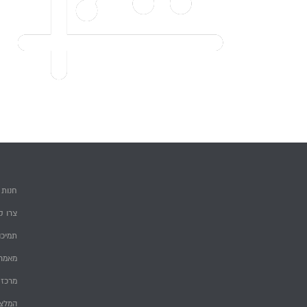
חנות
צרו ק
תמיכה
מאמרי
מרכז 
המלצ