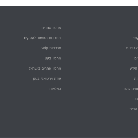
אחסון אתרים
שר
פתרונות מחשוב לעסקים
 טכנית
מרכזיות voip
ם
אחסון בענן
הידע
אחסון אתרים בישראל
ות
שרת וירטואלי בענן
תים שלנו
המלצות
חנו
הבית