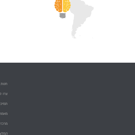
חנות
צרו ק
תמיכה
מאמרי
מרכז 
המלצ