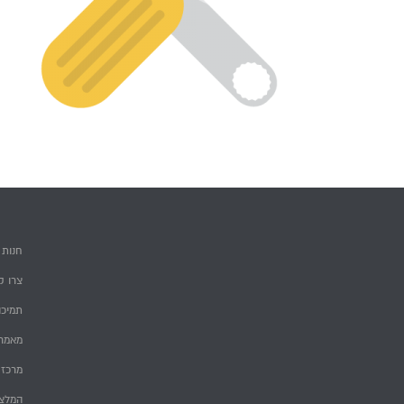
חנות
צרו ק
תמיכה
מאמרי
מרכז 
המלצ