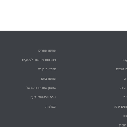
אחסון אתרים
שר
פתרונות מחשוב לעסקים
 טכנית
מרכזיות voip
ם
אחסון בענן
הידע
אחסון אתרים בישראל
ות
שרת וירטואלי בענן
תים שלנו
המלצות
חנו
הבית