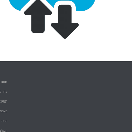
חנות
צרו ק
תמיכה
מאמרי
מרכז 
המלצ