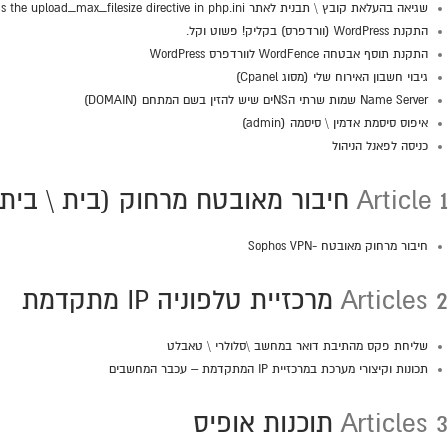
שגיאה בהעלאת קובץ \ תבנית לאתר The uploaded file exceeds the upload_max_filesize directive in php.ini
התקנת WordPress (וורדפרס) בקליק! פשוט וקל.
התקנת תוסף אבטחה WordFence לוורדפרס WordPress
גיבוי חשבון האירוח שלי (מסוג Cpanel)
Name Server שמות שרתי הNSים שיש להזין בשם המתחם (DOMAIN)
איפוס סיסמת אדמין \ סיסמה (admin)
כניסה לפאנל הניהול
1 Article
חיבור מאובטח מרחוק (בית \ בית קפ
חיבור מרחוק מאובטח -Sophos VPN
2 Articles
מרכזיית טלפוניה IP מתקדמת
שליחת פקס מהתיבת דואר במחשב \סלולרי \ טאבלט
תכונות וקיצורי מערכת במרכזיית IP המתקדמת – עכבר המחשבים
3 Articles
תוכנות אופיס