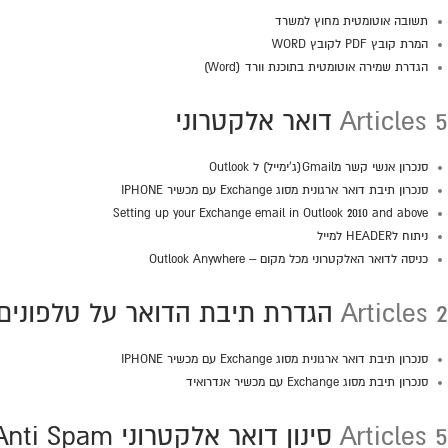
תשובה אוטומטית מחוץ למשרד
המרת קובץ PDF לקובץ WORD
הגדרת שמירה אוטומטית בתוכנת וורד (Word)
5 Articles
דואר אלקטרוני
סנכרון אנשי קשר מGmail(ג'ימייל) ל Outlook
סנכרון תיבת דואר ארגונית מסוג Exchange עם מכשיר IPHONE
Setting up your Exchange email in Outlook 2010 and above
ניתוח לHEADER למייל
כניסה לדואר האלקטרוני מכל מקום – Outlook Anywhere
2 Articles
הגדרת תיבת הדואר על טלפונים
סנכרון תיבת דואר ארגונית מסוג Exchange עם מכשיר IPHONE
סנכרון תיבת מסוג Exchange עם מכשיר אנדרואיד
5 Articles
סינון דואר אלקטרוני Mail Filter - Anti Spam