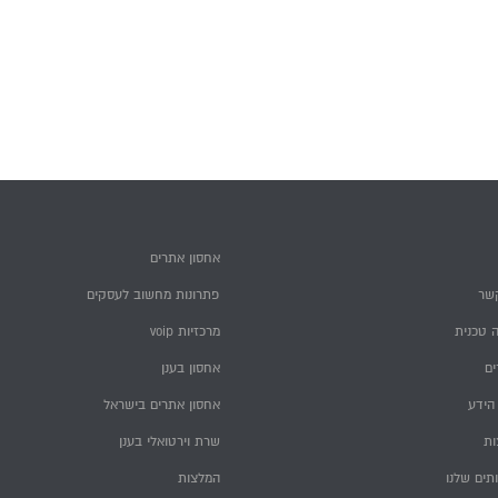
אחסון אתרים
שר
פתרונות מחשוב לעסקים
 טכנית
מרכזיות voip
ם
אחסון בענן
הידע
אחסון אתרים בישראל
ות
שרת וירטואלי בענן
תים שלנו
המלצות